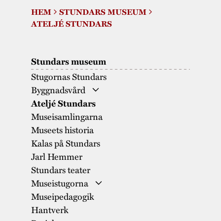
Museistugorna
Kalas på Stundars
HEM
STUNDARS MUSEUM
Tillgänglighet
Stundarsvänner
Byggnadsvård
ATELJÉ STUNDARS
Stundars teater
Trygghet
Museipedagogik
Marknader
Jarl Hemmer
Rödmyllan
Hållbar utveckling
Stundars museum
Hantverk
Årsberättelser
Stugornas Stundars
Kontakta oss
Byggnadsvård
Projekt
Årets Gunnar
Ateljé Stundars
Stugornas Stundars
Stundars
Rödmyllan
Museisamlingarna
registerbeskrivning
Museets historia
Museisamlingarna
Kalas på Stundars
Jarl Hemmer
Stundars teater
Museistugorna
Museipedagogik
Solf sockenmagasin
Hantverk