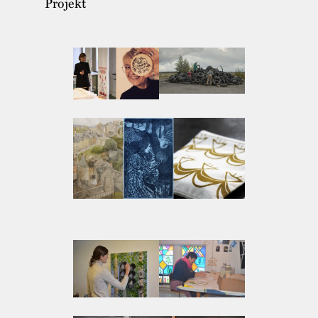
Korsholms sockenmagasin
Projekt
Kloka gummans stuga och rökbastun
Soldattorpet
Gråbyn
Snickarens stuga
Kvarnarna
Bondstugan och bondgårdstunet
Skolan
Lanthandeln
Hemmersgården
Tryckerimuseet