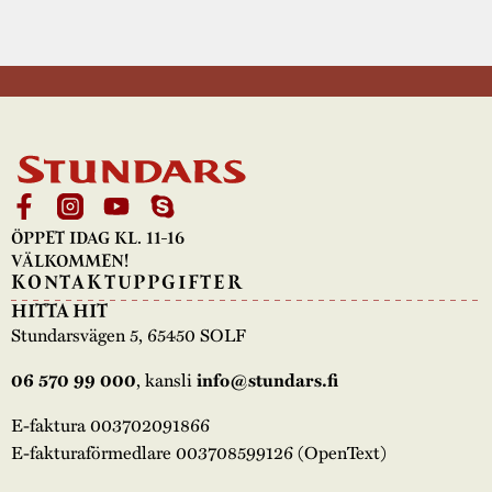
ÖPPET IDAG KL. 11-16
VÄLKOMMEN!
KONTAKTUPPGIFTER
HITTA HIT
Stundarsvägen 5, 65450 SOLF
, kansli
06 570 99 000
info@stundars.fi
E-faktura 003702091866
E-fakturaförmedlare 003708599126 (OpenText)