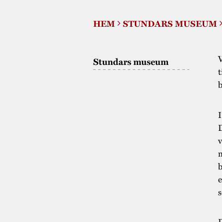
HEM
STUNDARS MUSEUM
V
Stundars museum
t
b
I
D
v
m
b
e
s
D