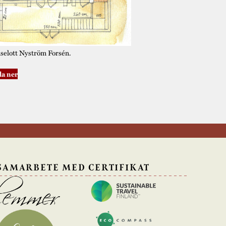
iselott Nyström Forsén.
a ner
 SAMARBETE MED
CERTIFIKAT