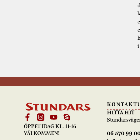
d
k
e
e
h
KONTAKT
HITTA HIT
Stundarsväge
ÖPPET IDAG KL. 11-16
06 570 99 0
VÄLKOMMEN!