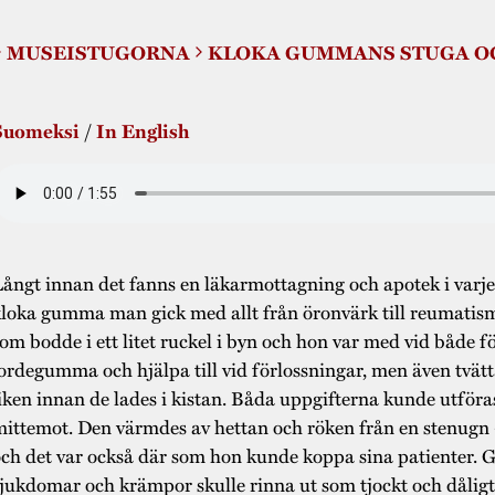
MUSEISTUGORNA
KLOKA GUMMANS STUGA O
Suomeksi
/
In English
ångt innan det fanns en läkarmottagning och apotek i varje
loka gumma man gick med allt från öronvärk till reumatism
om bodde i ett litet ruckel i byn och hon var med vid både 
ordegumma och hjälpa till vid förlossningar, men även tvät
iken innan de lades i kistan. Båda uppgifterna kunde utföras
ittemot. Den värmdes av hettan och röken från en stenugn 
ch det var också där som hon kunde koppa sina patienter.
jukdomar och krämpor skulle rinna ut som tjockt och dålig