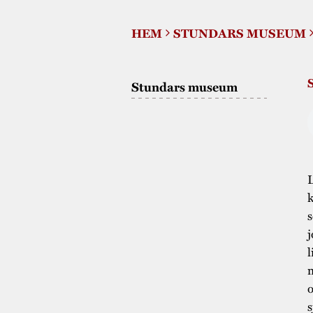
HEM
STUNDARS MUSEUM
Stundars museum
L
k
s
j
l
m
o
s