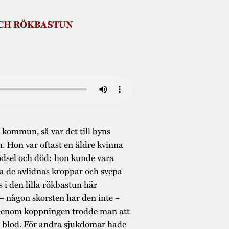
CH RÖKBASTUN
 kommun, så var det till byns
. Hon var oftast en äldre kvinna
födsel och död: hon kunde vara
ta de avlidnas kroppar och svepa
 i den lilla rökbastun här
– någon skorsten har den inte –
 Genom koppningen trodde man att
t blod. För andra sjukdomar hade