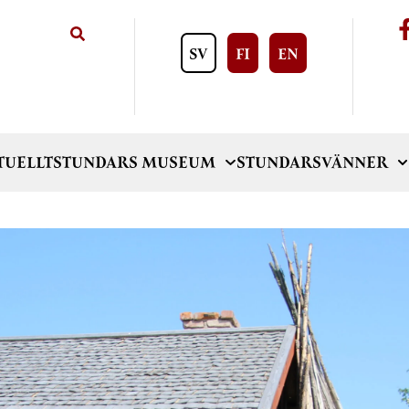
SV
FI
EN
TUELLT
STUNDARS MUSEUM
STUNDARSVÄNNER