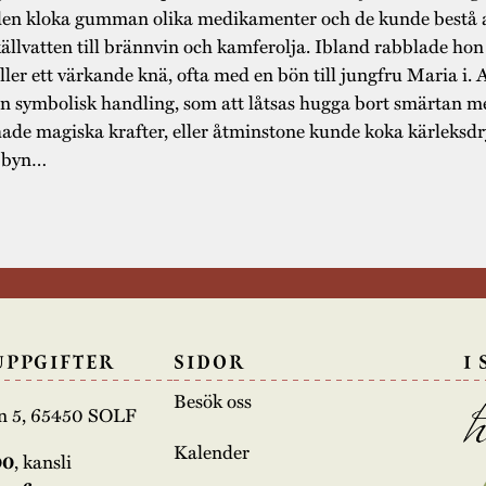
en kloka gumman olika medikamenter och de kunde bestå av
ällvatten till brännvin och kamferolja. Ibland rabblade hon
ller ett värkande knä, ofta med en bön till jungfru Maria i
n symbolisk handling, som att låtsas hugga bort smärtan m
ade magiska krafter, eller åtminstone kunde koka kärleksdr
i byn…
UPPGIFTER
SIDOR
I
Besök oss
n 5, 65450 SOLF
Kalender
00
, kansli