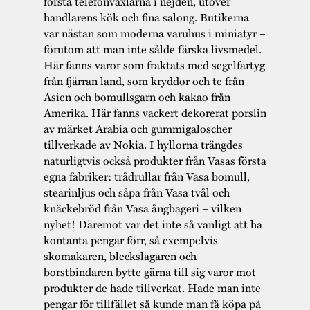
första telefonväxlarna i nejden, utöver
handlarens kök och fina salong. Butikerna
var nästan som moderna varuhus i miniatyr –
förutom att man inte sålde färska livsmedel.
Här fanns varor som fraktats med segelfartyg
från fjärran land, som kryddor och te från
Asien och bomullsgarn och kakao från
Amerika. Här fanns vackert dekorerat porslin
av märket Arabia och gummigaloscher
tillverkade av Nokia. I hyllorna trängdes
naturligtvis också produkter från Vasas första
egna fabriker: trådrullar från Vasa bomull,
stearinljus och såpa från Vasa tvål och
knäckebröd från Vasa ångbageri – vilken
nyhet! Däremot var det inte så vanligt att ha
kontanta pengar förr, så exempelvis
skomakaren, bleckslagaren och
borstbindaren bytte gärna till sig varor mot
produkter de hade tillverkat. Hade man inte
pengar för tillfället så kunde man få köpa på