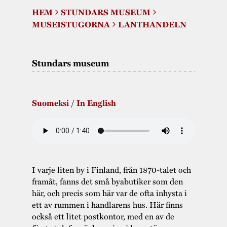
Museistugorna
Tillgänglighet
Kalas på Stundars
HEM
STUNDARS MUSEUM
Stundarsvänner
Byggnadsvård
Trygghet
MUSEISTUGORNA
LANTHANDELN
Stundars teater
Museipedagogik
Marknader
Hållbar utveckling
Jarl Hemmer
Rödmyllan
Stundars museum
Hantverk
Årsberättelser
Kontakta oss
Projekt
Årets Gunnar
Suomeksi
/
In English
Stugornas Stundars
Stundars
registerbeskrivnin
Museisamlingarna
I varje liten by i Finland, från 1870-talet och
framåt, fanns det små byabutiker som den
här, och precis som här var de ofta inhysta i
ett av rummen i handlarens hus. Här finns
också ett litet postkontor, med en av de