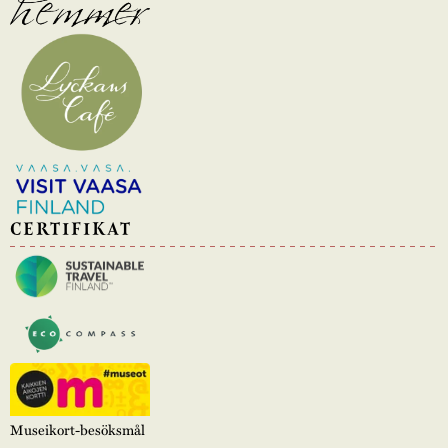
CERTIFIKAT
Museikort-besöksmål