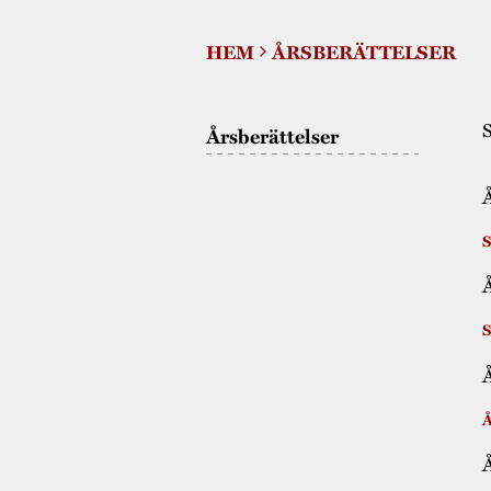
HEM
ÅRSBERÄTTELSER
S
Årsberättelser
Å
S
Å
S
Å
Å
Å