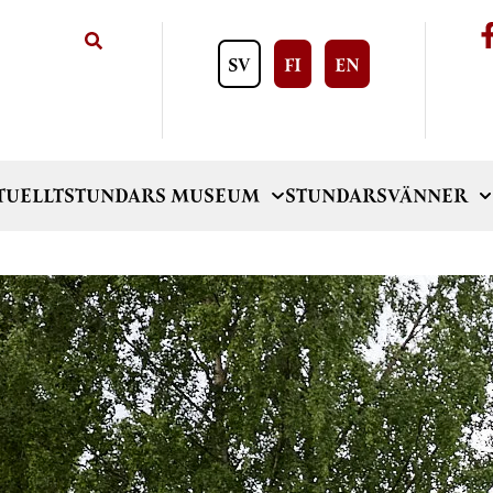
SV
FI
EN
TUELLT
STUNDARS MUSEUM
STUNDARSVÄNNER