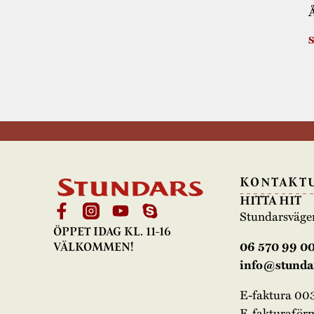
Å
S
KONTAKT
HITTA HIT
Stundarsväge
ÖPPET IDAG KL. 11-16
06 570 99 0
VÄLKOMMEN!
info@stundar
E-faktura 0
E-fakturaför