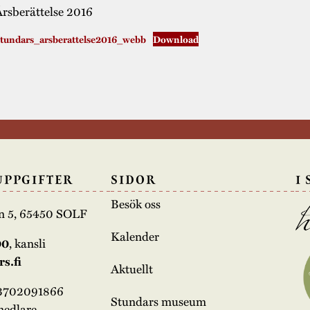
rsberättelse 2016
tundars_arsberattelse2016_webb
Download
UPPGIFTER
SIDOR
I
Besök oss
n 5, 65450 SOLF
Kalender
00
, kansli
s.fi
Aktuellt
03702091866
Stundars museum
medlare