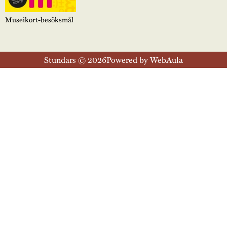
Museikort-besöksmål
Stundars © 2026
Powered by WebAula