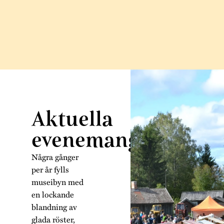
Aktuella
evenemang
Några gånger
per år fylls
museibyn med
en lockande
blandning av
glada röster,