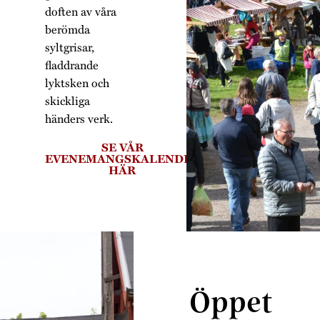
doften av våra
berömda
syltgrisar,
fladdrande
lyktsken och
skickliga
händers verk.
SE VÅR
EVENEMANGSKALENDER
HÄR
Öppet