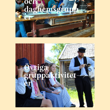
och
daghemsgrupp
er
Övriga
gruppaktivitet
er