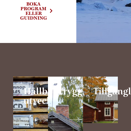
BOKA
PROGRAM
ELLER
GUIDNING
Hållbar
Trygghet
Tillgäng
utveckling