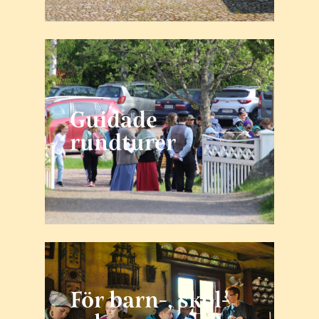
Guidade
rundturer
För barn-, skol-