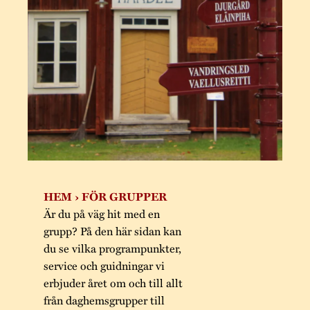
Trygghet
Byggnadsvår
Stundars te
Marknader
Hållbar utvec
Museipedago
Jarl Hemme
Rödmyllan
Årsberättel
Kontakta oss
Hantverk
Årets Gunn
Projekt
Stundars
Stugornas St
registerbes
Museisamlin
HEM
›
FÖR GRUPPER
Är du på väg hit med en
grupp? På den här sidan kan
du se vilka programpunkter,
service och guidningar vi
erbjuder året om och till allt
från daghemsgrupper till