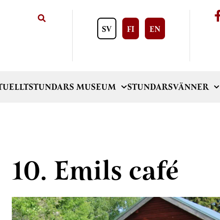
SV
FI
EN
TUELLT
STUNDARS MUSEUM
STUNDARSVÄNNER
10. Emils café