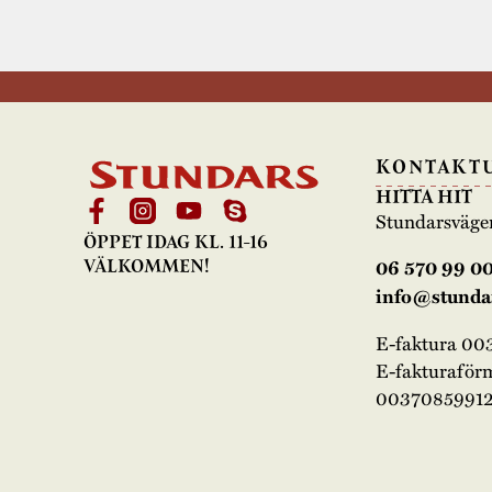
KONTAKT
HITTA HIT
Stundarsväge
ÖPPET IDAG KL. 11-16
06 570 99 0
VÄLKOMMEN!
info@stundar
E-faktura 0
E-fakturaför
00370859912