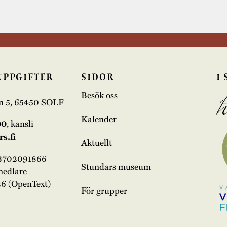
UPPGIFTER
SIDOR
I
Besök oss
n 5, 65450 SOLF
Kalender
00
, kansli
s.fi
Aktuellt
03702091866
Stundars museum
medlare
6 (OpenText)
För grupper