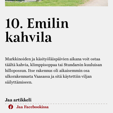
Varaa tilat
Vaellusreitti
YSTÄVÄT
Rakennukset
Jarl Hemmer
Saavutettavuus
Markkinat
10. Emilin
Rakennusperintö
Kestävä kehitys
Vuosikertomukset
Museokokoelmat
kahvila
Turvallisuus
Vuoden Gunnar
Museopedagogiikka
Yhteystiedot
Käsityö
Markkinoiden ja käsityöläispäivien aikana voit ostaa
Projektit
täältä kahvia, klimppisoppaa tai Stundarsin kuuluisan
hillopossun. Itse rakennus oli aikaisemmin osa
ulkorakennusta Vaasassa ja sitä käytettiin viljan
säilyttämiseen.
Jaa artikkeli
Jaa Facebookissa