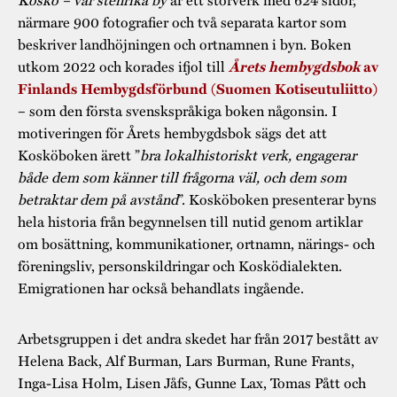
närmare 900 fotografier och två separata kartor som
beskriver landhöjningen och ortnamnen i byn. Boken
utkom 2022 och korades ifjol till
Årets hembygdsbok
av
Finlands Hembygdsförbund (Suomen Kotiseutuliitto)
– som den första svenskspråkiga boken någonsin. I
motiveringen för Årets hembygdsbok sägs det att
Kosköboken ärett ”
bra lokalhistoriskt verk, engagerar
både dem som känner till frågorna väl, och dem som
betraktar dem på avstånd
”. Kosköboken presenterar byns
hela historia från begynnelsen till nutid genom artiklar
om bosättning, kommunikationer, ortnamn, närings- och
föreningsliv, personskildringar och Kosködialekten.
Emigrationen har också behandlats ingående.
Arbetsgruppen i det andra skedet har från 2017 bestått av
Helena Back, Alf Burman, Lars Burman, Rune Frants,
Inga-Lisa Holm, Lisen Jåfs, Gunne Lax, Tomas Pått och