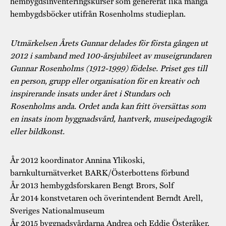
hembygdsinventeringskurser som genererat lika många
hembygdsböcker utifrån Rosenholms studieplan.
Utmärkelsen Årets Gunnar delades för första gången ut
2012 i samband med 100-årsjubileet av museigrundaren
Gunnar Rosenholms (1912-1999) födelse. Priset ges till
en person, grupp eller organisation för en kreativ och
inspirerande insats under året i Stundars och
Rosenholms anda. Ordet anda kan fritt översättas som
en insats inom byggnadsvård, hantverk, museipedagogik
eller bildkonst.
År 2012 koordinator Annina Ylikoski,
barnkulturnätverket BARK/Österbottens förbund
År 2013 hembygdsforskaren Bengt Brors, Solf
År 2014 konstvetaren och överintendent Berndt Arell,
Sveriges Nationalmuseum
År 2015 byggnadsvårdarna Andrea och Eddie Österåker,