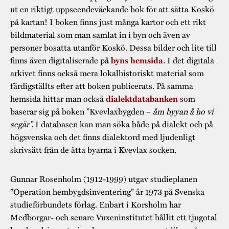
ut en riktigt uppseendeväckande bok för att sätta Koskö
på kartan! I boken finns just många kartor och ett rikt
bildmaterial som man samlat in i byn och även av
personer bosatta utanför Koskö. Dessa bilder och lite till
finns även digitaliserade på
. I det digitala
byns hemsida
arkivet finns också mera lokalhistoriskt material som
färdigställts efter att boken publicerats. På samma
hemsida hittar man också
som
dialektdatabanken
baserar sig på boken ”Kvevlaxbygden –
åm byyan å ho vi
segär”.
I databasen kan man söka både på dialekt och på
högsvenska och det finns dialektord med ljudenligt
skrivsätt från de åtta byarna i Kvevlax socken.
Gunnar Rosenholm (1912-1999) utgav studieplanen
”Operation hembygdsinventering” år 1973 på Svenska
studieförbundets förlag. Enbart i Korsholm har
Medborgar- och senare Vuxeninstitutet hållit ett tjugotal