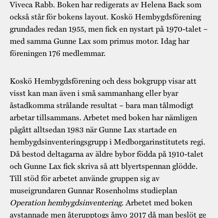
Viveca Rabb. Boken har redigerats av Helena Back som
också står för bokens layout. Koskö Hembygdsförening
grundades redan 1955, men fick en nystart på 1970-talet –
med samma Gunne Lax som primus motor. Idag har
föreningen 176 medlemmar.
Koskö Hembygdsförening och dess bokgrupp visar att
visst kan man även i små sammanhang eller byar
åstadkomma strålande resultat – bara man tålmodigt
arbetar tillsammans. Arbetet med boken har nämligen
pågått alltsedan 1983 när Gunne Lax startade en
hembygdsinventeringsgrupp i Medborgarinstitutets regi.
Då bestod deltagarna av äldre bybor födda på 1910-talet
och Gunne Lax fick skriva så att blyertspennan glödde.
Till stöd för arbetet använde gruppen sig av
museigrundaren Gunnar Rosenholms studieplan
Operation hembygdsinventering
. Arbetet med boken
avstannade men återupptogs ånyo 2017 då man beslöt ge