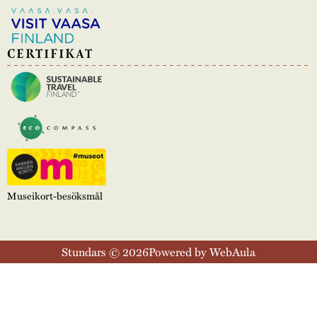
CERTIFIKAT
Museikort-besöksmål
Stundars © 2026
Powered by WebAula