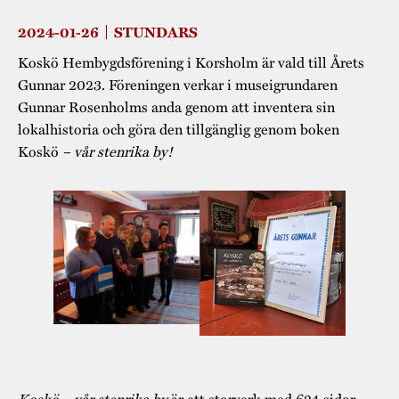
2024-01-26
STUNDARS
Koskö Hembygdsförening i Korsholm är vald till Årets
Gunnar 2023. Föreningen verkar i museigrundaren
Gunnar Rosenholms anda genom att inventera sin
lokalhistoria och göra den tillgänglig genom boken
Koskö
– vår stenrika by!
Koskö – vår stenrika by
är ett storverk med 624 sidor,