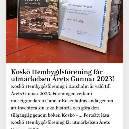
Museistugorna
Kalas på Stundars
Tillgänglighet
Stundarsvänner
Byggnadsvård
Stundars teater
Trygghet
Museipedagogik
Marknader
Jarl Hemmer
Rödmyllan
Hållbar utveckling
Hantverk
Årsberättelser
Kontakta oss
Projekt
Årets Gunnar
Stugornas Stundars
Stundars
Koskö Hembygdsförening får
registerbeskrivning
Museisamlingarna
utmärkelsen Årets Gunnar 2023!
Koskö Hembygdsförening i Korsholm är vald till
Årets Gunnar 2023. Föreningen verkar i
museigrundaren Gunnar Rosenholms anda genom
att inventera sin lokalhistoria och göra den
tillgänglig genom boken Koskö –… Fortsätt läsa
Koskö Hembygdsförening får utmärkelsen Årets