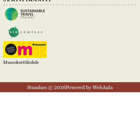
Museokorttikohde
Stundars © 2026
Powered by WebAula