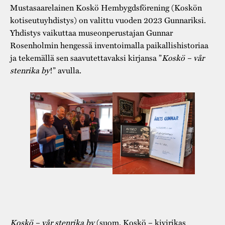
Mustasaarelainen Koskö Hembygdsförening (Koskön
kotiseutuyhdistys) on valittu vuoden 2023 Gunnariksi.
Yhdistys vaikuttaa museonperustajan Gunnar
Rosenholmin hengessä inventoimalla paikallishistoriaa
ja tekemällä sen saavutettavaksi kirjansa ”
Koskö­ – vår
stenrika by
!” avulla.
Koskö – vår stenrika by
(suom. Koskö – kivirikas