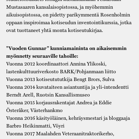
Mustasaaren kansalaisopistossa, ja myöhemmin
aikuisopistossa, on pidetty parikymmentä Rosenholmin
oppaan inspiroimaa kotiseudun inventointikurssia, jotka
ovat tuottaneet yhtä monta kotiseutukirjaa.
”Vuoden Gunnar” kunniamaininta on aikaisemmin
myönnetty seuraaville tahoille:
Vuonna 2012 koordinaattori Annina Ylikoski,
lastenkulttuuriverkosto BARK/Pohjanmaan liitto
Vuonna 2013 kotiseutututkija Bengt Brors, Sulva
Vuonna 2014 kuvataiteen asiantuntija ja yli-intendentti
Berndt Arell, Ruotsin Kansallismuseo
Vuonna 2015 korjausrakentajat Andrea ja Eddie
Österåker, Västerhankmo
Vuonna 2016 käsityöläinen, kehräysmestari ja bloggaaja
Barbro Heikinmatti, Vöyri
Vuonna 2017 Maalahden Veteraanitraktorikerho,