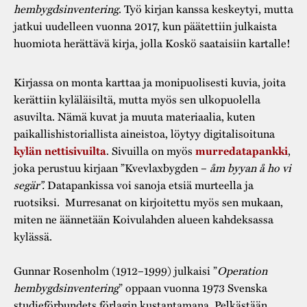
hembygdsinventering
. Työ kirjan kanssa keskeytyi, mutta
jatkui uudelleen vuonna 2017, kun päätettiin julkaista
huomiota herättävä kirja, jolla Koskö saataisiin kartalle!
Kirjassa on monta karttaa ja monipuolisesti kuvia, joita
kerättiin kyläläisiltä, mutta myös sen ulkopuolella
asuvilta. Nämä kuvat ja muuta materiaalia, kuten
paikallishistoriallista aineistoa, löytyy digitalisoituna
. Sivuilla on myös
,
kylän nettisivuilta
murredatapankki
joka perustuu kirjaan ”Kvevlaxbygden –
åm byyan å ho vi
segär”.
Datapankissa voi sanoja etsiä murteella ja
ruotsiksi. Murresanat on kirjoitettu myös sen mukaan,
miten ne äännetään Koivulahden alueen kahdeksassa
kylässä.
Gunnar Rosenholm (1912–1999) julkaisi ”
Operation
hembygdsinventering
” oppaan vuonna 1973 Svenska
studieförbundets förlagin kustantamana. Pelkästään