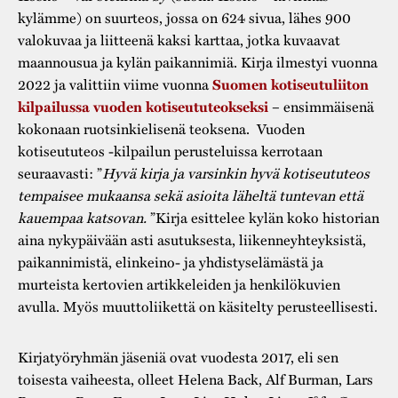
kylämme) on suurteos, jossa on 624 sivua, lähes 900
valokuvaa ja liitteenä kaksi karttaa, jotka kuvaavat
maannousua ja kylän paikannimiä. Kirja ilmestyi vuonna
2022 ja valittiin viime vuonna
Suomen kotiseutuliiton
– ensimmäisenä
kilpailussa vuoden kotiseututeokseksi
kokonaan ruotsinkielisenä teoksena. Vuoden
kotiseututeos -kilpailun perusteluissa kerrotaan
seuraavasti: ”
Hyvä kirja ja varsinkin hyvä kotiseututeos
tempaisee mukaansa sekä asioita läheltä tuntevan että
kauempaa katsovan.
”Kirja esittelee kylän koko historian
aina nykypäivään asti asutuksesta, liikenneyhteyksistä,
paikannimistä, elinkeino- ja yhdistyselämästä ja
murteista kertovien artikkeleiden ja henkilökuvien
avulla. Myös muuttoliikettä on käsitelty perusteellisesti.
Kirjatyöryhmän jäseniä ovat vuodesta 2017, eli sen
toisesta vaiheesta, olleet Helena Back, Alf Burman, Lars