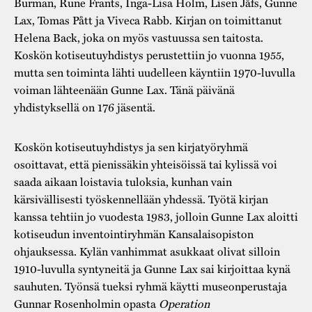
Burman, Rune Frants, Inga-Lisa Holm, Lisen Jåfs, Gunne
Lax, Tomas Pått ja Viveca Rabb. Kirjan on toimittanut
Helena Back, joka on myös vastuussa sen taitosta.
Koskön kotiseutuyhdistys perustettiin jo vuonna 1955,
mutta sen toiminta lähti uudelleen käyntiin 1970-luvulla
voiman lähteenään Gunne Lax. Tänä päivänä
yhdistyksellä on 176 jäsentä.
Koskön kotiseutuyhdistys ja sen kirjatyöryhmä
osoittavat, että pienissäkin yhteisöissä tai kylissä voi
saada aikaan loistavia tuloksia, kunhan vain
kärsivällisesti työskennellään yhdessä. Työtä kirjan
kanssa tehtiin jo vuodesta 1983, jolloin Gunne Lax aloitti
kotiseudun inventointiryhmän Kansalaisopiston
ohjauksessa. Kylän vanhimmat asukkaat olivat silloin
1910-luvulla syntyneitä ja Gunne Lax sai kirjoittaa kynä
sauhuten. Työnsä tueksi ryhmä käytti museonperustaja
Gunnar Rosenholmin opasta
Operation