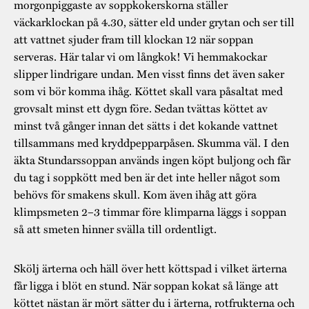
morgonpiggaste av soppkokerskorna ställer
väckarklockan på 4.30, sätter eld under grytan och ser till
att vattnet sjuder fram till klockan 12 när soppan
serveras. Här talar vi om långkok! Vi hemmakockar
slipper lindrigare undan. Men visst finns det även saker
som vi bör komma ihåg. Köttet skall vara påsaltat med
grovsalt minst ett dygn före. Sedan tvättas köttet av
minst två gånger innan det sätts i det kokande vattnet
tillsammans med kryddpepparpåsen. Skumma väl. I den
äkta Stundarssoppan används ingen köpt buljong och får
du tag i soppkött med ben är det inte heller något som
behövs för smakens skull. Kom även ihåg att göra
klimpsmeten 2–3 timmar före klimparna läggs i soppan
så att smeten hinner svälla till ordentligt.
Skölj ärterna och häll över hett köttspad i vilket ärterna
får ligga i blöt en stund. När soppan kokat så länge att
köttet nästan är mört sätter du i ärterna, rotfrukterna och