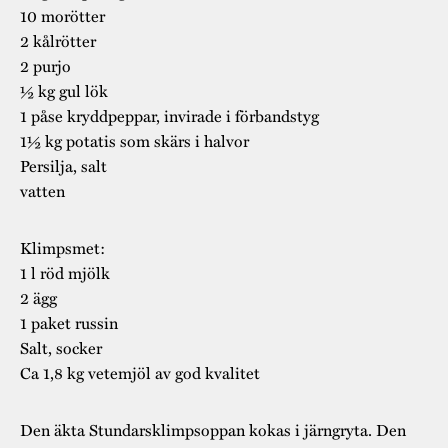
10 morötter
2 kålrötter
2 purjo
½ kg gul lök
1 påse kryddpeppar, invirade i förbandstyg
1½ kg potatis som skärs i halvor
Persilja, salt
vatten
Klimpsmet:
1 l röd mjölk
2 ägg
1 paket russin
Salt, socker
Ca 1,8 kg vetemjöl av god kvalitet
Den äkta Stundarsklimpsoppan kokas i järngryta. Den