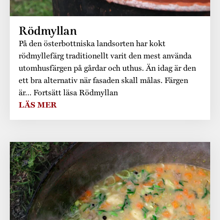
Museistugorna
Kalas på Stundars
Tillgänglighet
Stundarsvänner
Byggnadsvård
Stundars teater
Rödmyllan
Trygghet
På den österbottniska landsorten har kokt
Museipedagogik
Marknader
Jarl Hemmer
Rödmyllan
rödmyllefärg traditionellt varit den mest använda
Hållbar utveckling
Hantverk
Årsberättelser
utomhusfärgen på gårdar och uthus. Än idag är den
ett bra alternativ när fasaden skall målas. Färgen
Kontakta oss
Projekt
Årets Gunnar
är… Fortsätt läsa Rödmyllan
LÄS MER
Stugornas Stundars
Stundars
registerbeskrivning
Museisamlingarna