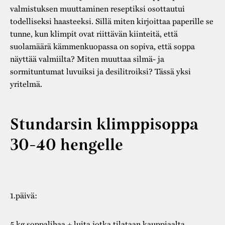
valmistuksen muuttaminen reseptiksi osottautui
todelliseksi haasteeksi. Sillä miten kirjoittaa paperille se
tunne, kun klimpit ovat riittävän kiinteitä, että
suolamäärä kämmenkuopassa on sopiva, että soppa
näyttää valmiilta? Miten muuttaa silmä- ja
sormituntumat luvuiksi ja desilitroiksi? Tässä yksi
yritelmä.
Stundarsin klimppisoppa
30-40 hengelle
1.päivä:
5 kg soppalihaa + luita jotka tilataan kauppiaalta