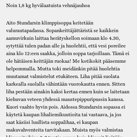
Noin 1,8 kg hyvälaatuista vehnäjauhoa
Aito Stundarsin klimppisoppa keitetään
valurautapadassa. Sopankeittäjättäristä se kaikkein
aamuvirkuin laittaa herätyskellon soimaan klo 4.30,
sytyttää tulen padan alle ja huolehtii, että vesi poreilee
aina klo 12:een saakka, jolloin soppa tarjoillaan. Tämä ei
ole hätäisen keittäjän ruokaa! Me kotikokit pääsemme
helpommalla. Mutta toki meidänkin pitää huolehtia
muutamat valmistelut etukäteen. Liha pitää suolata
karkealla suolalla vähintään vuorokautta ennen. Sitten
liha pestään ainakin kaksi kertaa ennen kuin se laitetaan
kiehuvan veteen yhdessä maustepippuripussin kanssa.
Kuori vaahto hyvin pois. Aidossa Stundarsin sopassa ei
käytetä kaupan lihaliemikuutioita tai vastaava, ja jos
saat käsiisi luullista soppalihaa, ei kaupan
makuvahventeita tarvitakaan. Muista myös valmistaa