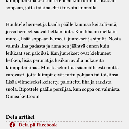
klimppitaikina 2-3 tuntia ennen kuin klimpit lisätään
soppaan, jotta taikina ehtii turvota kunnolla.
Huuhtele herneet ja kaada päälle kuumaa keittolientä,
jossa herneet saavat hetken liota. Kun liha on melkein
murea, lisää soppaan herneet, juurekset ja sipulit. Nosta
valmis liha padasta ja anna sen jäähtyä ennen kuin
leikkaat sen paloiksi. Kun juurekset ovat kiehuneet
hetken, lisää perunat ja lusikan avulla nokareita
klimppitaikinaa. Muista sekoittaa säännöllisesti mutta
varovasti, jotta klimpit eivät tartu pohjaan tai toisiinsa.
Lisää viimeiseksi keitetty, paloiteltu liha ja tarkista
suola. Ripottele päälle persiljaa, kun soppa on valmista.
Onnea keittoon!
Dela artikel
Dela på Facebook