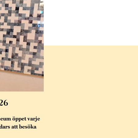
26
eum öppet varje
ndars att besöka