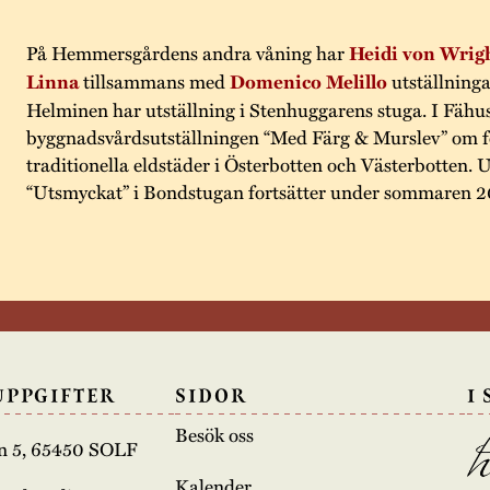
På Hemmersgårdens andra våning har
Heidi von Wrig
Linna
tillsammans med
Domenico Melillo
utställning
Helminen har utställning i Stenhuggarens stuga. I Fähus
byggnadsvårdsutställningen “Med Färg & Murslev” om fo
traditionella eldstäder i Österbotten och Västerbotten. 
“Utsmyckat” i Bondstugan fortsätter under sommaren 
UPPGIFTER
SIDOR
I
Besök oss
n 5, 65450 SOLF
Kalender