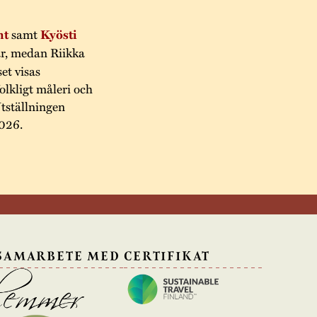
ht
samt
Kyösti
ar, medan Riikka
et visas
lkligt måleri och
Utställningen
2026.
 SAMARBETE MED
CERTIFIKAT