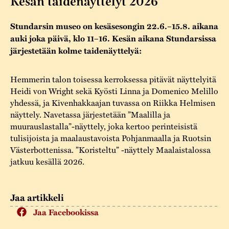
Kesän taidenäyttelyt 2026
Varaa tilat
Vaellusreitti
YSTÄVÄT
Rakennukset
Jarl Hemmer
Stundarsin museo on kesäsesongin 22.6.–15.8. aikana
Saavutettavuus
Markkinat
Rakennusperintö
auki joka päivä, klo 11–16. Kesän aikana Stundarsissa
järjestetään kolme taidenäyttelyä:
Kestävä kehitys
Vuosikertomukset
Museokokoelmat
Turvallisuus
Vuoden Gunnar
Hemmerin talon toisessa kerroksessa pitävät näyttelyitä
Museopedagogiikka
Heidi von Wright sekä Kyösti Linna ja Domenico Melillo
Yhteystiedot
yhdessä, ja Kivenhakkaajan tuvassa on Riikka Helmisen
Käsityö
näyttely. Navetassa järjestetään ”Maalilla ja
muurauslastalla”-näyttely, joka kertoo perinteisistä
Projektit
tulisijoista ja maalaustavoista Pohjanmaalla ja Ruotsin
Västerbottenissa. ”Koristeltu” -näyttely Maalaistalossa
jatkuu kesällä 2026.
Jaa artikkeli
Jaa Facebookissa