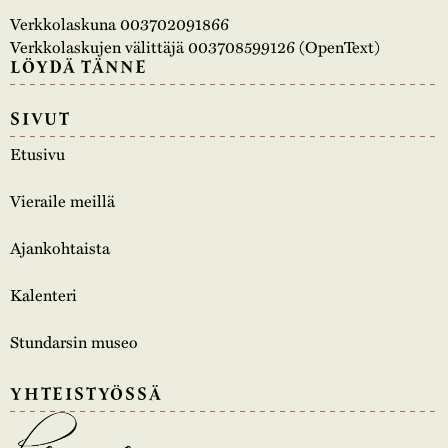
Verkkolaskuna 003702091866
Verkkolaskujen välittäjä 003708599126 (OpenText)
LÖYDÄ TÄNNE
SIVUT
Etusivu
Vieraile meillä
Ajankohtaista
Kalenteri
Stundarsin museo
YHTEISTYÖSSÄ