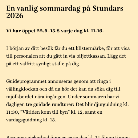
Museistugorna
Kalas på Stundars
En vanlig sommardag på Stundars
Tillgänglighet
Stundarsvänner
Byggnadsvård
2026
Stundars teater
Trygghet
Museipedagogik
Marknader
Jarl Hemmer
Rödmyllan
Vi har öppet 22.6–15.8 varje dag kl. 11-16.
Hållbar utveckling
Hantverk
Årsberättelser
I början av ditt besök får du ett klistermärke, för att visa
Kontakta oss
till personalen att du gått in via biljettkassan. Lägg det
Projekt
Årets Gunnar
på ett valfritt synligt ställe på dig.
Stugornas Stundars
Stundars
registerbeskrivning
Guideprogrammet annonseras genom att ringa i
Museisamlingarna
vällingklockan och då du hör det kan du söka dig till
mjölkbordet nära ingången. Under sommaren har vi
dagligen tre guidade rundturer: Det blir djurguidning kl.
11:30, ”Världen kom till byn” kl. 12, samt en
vardagsguidning kl. 13.
Barnens snickarbod öppnas varje dag kl. 14 för en timme.