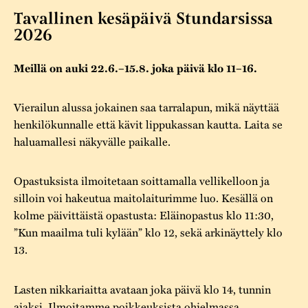
Varaa tilat
Vaellusreitti
YSTÄVÄT
Tavallinen kesäpäivä Stundarsissa
Rakennukset
Jarl Hemmer
2026
Saavutettavuus
Markkinat
Rakennusperintö
Meillä on auki 22.6.–15.8. joka päivä klo 11–16.
Kestävä kehitys
Vuosikertomukset
Museokokoelmat
Turvallisuus
Vuoden Gunnar
Vierailun alussa jokainen saa tarralapun, mikä näyttää
Museopedagogiikka
henkilökunnalle että kävit lippukassan kautta. Laita se
Yhteystiedot
haluamallesi näkyvälle paikalle.
Käsityö
Projektit
Opastuksista ilmoitetaan soittamalla vellikelloon ja
silloin voi hakeutua maitolaiturimme luo. Kesällä on
kolme päivittäistä opastusta: Eläinopastus klo 11:30,
”Kun maailma tuli kylään” klo 12, sekä arkinäyttely klo
13.
Lasten nikkariaitta avataan joka päivä klo 14, tunnin
ajaksi. Ilmoitamme poikkeuksista ohjelmassa.