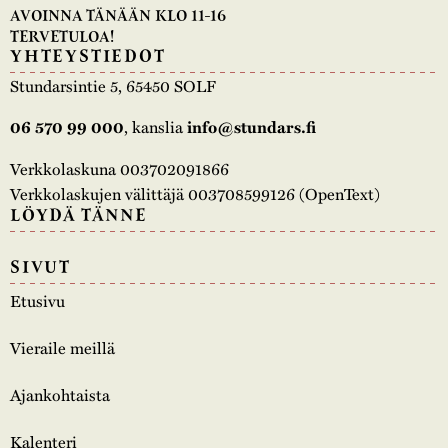
AVOINNA TÄNÄÄN KLO 11-16
TERVETULOA!
YHTEYSTIEDOT
Stundarsintie 5, 65450 SOLF
, kanslia
06 570 99 000
info@stundars.fi
Verkkolaskuna 003702091866
Verkkolaskujen välittäjä 003708599126 (OpenText)
LÖYDÄ TÄNNE
SIVUT
Etusivu
Vieraile meillä
Ajankohtaista
Kalenteri