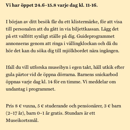
Museistugorna
Kalas på Stundars
Vi har öppet 24.6–15.8 varje dag kl. 11-16.
Tillgänglighet
Stundarsvänner
Byggnadsvård
Stundars teater
I början av ditt besök får du ett klistermärke, för att visa
Trygghet
Museipedagogik
Marknader
Jarl Hemmer
Rödmyllan
till personalen att du gått in via biljettkassan. Lägg det
Hållbar utveckling
på ett valfritt synligt ställe på dig. Guideprogrammet
Hantverk
Årsberättelser
annonseras genom att ringa i vällingklockan och då du
Kontakta oss
hör det kan du söka dig till mjölkbordet nära ingången.
Projekt
Årets Gunnar
Stugornas Stundars
Stundars
Ifall du vill utforska museibyn i egen takt, håll utkik efter
gula pärtor vid de öppna dörrarna. Barnens snickarbod
registerbeskrivning
Museisamlingarna
öppnas varje dag kl. 14 för en timme. Vi meddelar om
undantag i programmet.
Pris 8 € vuxna, 5 € studerande och pensionärer, 3 € barn
(2–17 år), barn 0–1 år gratis. Stundars är ett
Museikortsmål.