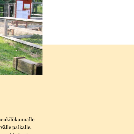
henkilökunnalle
välle paikalle.