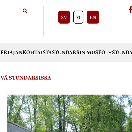
SV
FI
EN
ERI
AJANKOHTAISTA
STUNDARSIN MUSEO
STUNDA
IVÄ STUNDARSISSA