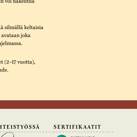
oin voi hakeutua
ä silmällä keltaisia
a avataan joka
hjelmassa.
et (2–17 vuotta),
hde.
HTEISTYÖSSÄ
SERTIFIKAATIT