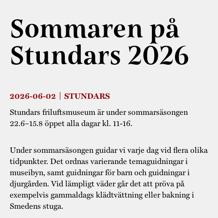
Museistugorna
Kalas på Stundars
Tillgänglighet
Sommaren på
Stundarsvänner
Byggnadsvård
Stundars teater
Trygghet
Stundars 2026
Museipedagogik
Marknader
Jarl Hemmer
Rödmyllan
Hållbar utveckling
Hantverk
Årsberättelser
Kontakta oss
Projekt
Årets Gunnar
2026-06-02
STUNDARS
Stugornas Stundars
Stundars
Stundars friluftsmuseum är under sommarsäsongen
22.6–15.8 öppet alla dagar kl. 11-16.
registerbeskrivning
Museisamlingarna
Under sommarsäsongen guidar vi varje dag vid flera olika
tidpunkter. Det ordnas varierande temaguidningar i
museibyn, samt guidningar för barn och guidningar i
djurgården. Vid lämpligt väder går det att pröva på
exempelvis gammaldags klädtvättning eller bakning i
Smedens stuga.