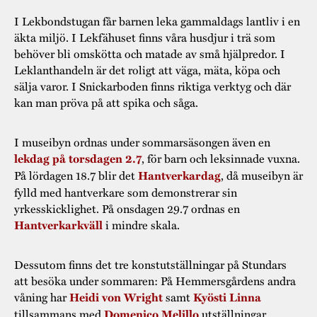
I Lekbondstugan får barnen leka gammaldags lantliv i en
äkta miljö. I Lekfähuset finns våra husdjur i trä som
behöver bli omskötta och matade av små hjälpredor. I
Leklanthandeln är det roligt att väga, mäta, köpa och
sälja varor. I Snickarboden finns riktiga verktyg och där
kan man pröva på att spika och såga.
I museibyn ordnas under sommarsäsongen även en
lekdag på torsdagen 2.7
, för barn och leksinnade vuxna.
På lördagen 18.7 blir det
Hantverkardag
, då museibyn är
fylld med hantverkare som demonstrerar sin
yrkesskicklighet. På onsdagen 29.7 ordnas en
Hantverkarkväll
i mindre skala.
Dessutom finns det tre konstutställningar på Stundars
att besöka under sommaren: På Hemmersgårdens andra
våning har
Heidi von Wright
samt
Kyösti Linna
tillsammans med
Domenico Melillo
utställningar,