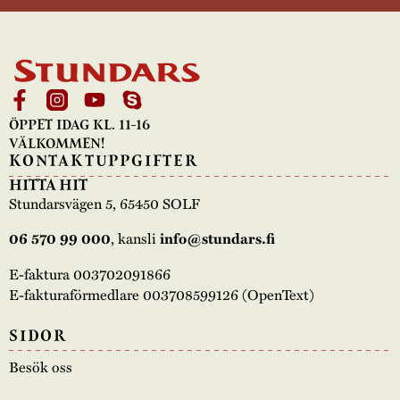
ÖPPET IDAG KL. 11-16
VÄLKOMMEN!
KONTAKTUPPGIFTER
HITTA HIT
Stundarsvägen 5, 65450 SOLF
06 570 99 000
, kansli
info@stundars.fi
E-faktura 003702091866
E-fakturaförmedlare 003708599126 (OpenText)
SIDOR
Besök oss