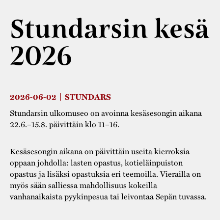
Varaa tilat
Vaellusreitti
YSTÄVÄT
Rakennukset
Jarl Hemmer
Stundarsin kesä
Saavutettavuus
Markkinat
Rakennusperintö
2026
Kestävä kehitys
Vuosikertomukset
Museokokoelmat
Turvallisuus
Vuoden Gunnar
Museopedagogiikka
Yhteystiedot
2026-06-02
STUNDARS
Käsityö
Stundarsin ulkomuseo on avoinna kesäsesongin aikana
Projektit
22.6.–15.8. päivittäin klo 11–16.
Kesäsesongin aikana on päivittäin useita kierroksia
oppaan johdolla: lasten opastus, kotieläinpuiston
opastus ja lisäksi opastuksia eri teemoilla. Vierailla on
myös sään salliessa mahdollisuus kokeilla
vanhanaikaista pyykinpesua tai leivontaa Sepän tuvassa.