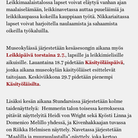
Leikkimaalaistalossa lapset voivat eläytyä vanhan ajan
maalaiselämään, leikkinavetassa auttaa puueläimiä ja
leikkikaupassa kokeilla kauppiaan työtä. Nikkariaitassa
lapset voivat harjoitella naulaamista ja sahaamista
oikeilla työkaluilla.
Museokylässä järjestetään kesäsesongin aikana myös
Leikkipäivä torstaina 2.7.
, lapsille ja leikkimielisille
aikuisille. Lauantaina 18.7 pidetään
Käsityöläispäivä
,
jonka aikana museokylän käsityöläiset esittelevät
taitojaan. Keskiviikkona 29.7 pidetään pienempi
Käsityöläisilta
.
Lisäksi kesän aikana Stundarsissa järjestetään kolme
taidenäyttelyä: Hemmerin talon toisessa kerroksessa
pitävät näyttelyitä Heidi von Wright sekä Kyösti Linna ja
Domenico Melillo yhdessä, ja Kivenhakkaajan tuvassa
on Riikka Helmisen näyttely. Navetassa järjestetään
”Maalilla ja muurauslastalla”-näyttely, joka kertoo