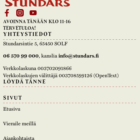
AVOINNA TÄNÄÄN KLO 11-16
TERVETULOA!
YHTEYSTIEDOT
Stundarsintie 5, 65450 SOLF
06 570 99 000
, kanslia
info@stundars.fi
Verkkolaskuna 003702091866
Verkkolaskujen välittäjä 003708599126 (OpenText)
LÖYDÄ TÄNNE
SIVUT
Etusivu
Vieraile meillä
Ajankohtaista