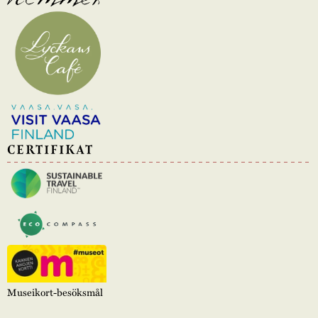
CERTIFIKAT
Museikort-besöksmål