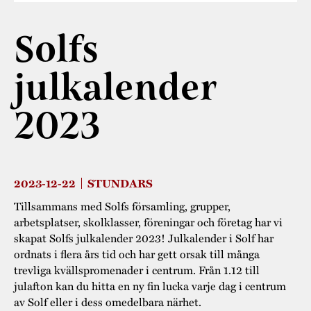
Museistugorna
Kalas på Stundars
Tillgänglighet
Stundarsvänner
Byggnadsvård
Solfs
Stundars teater
Trygghet
Museipedagogik
Marknader
Jarl Hemmer
Rödmyllan
julkalender
Hållbar utveckling
Hantverk
Årsberättelser
2023
Kontakta oss
Projekt
Årets Gunnar
Stugornas Stundars
Stundars
registerbeskrivning
2023-12-22
STUNDARS
Museisamlingarna
Tillsammans med Solfs församling, grupper,
arbetsplatser, skolklasser, föreningar och företag har vi
skapat Solfs julkalender 2023! Julkalender i Solf har
ordnats i flera års tid och har gett orsak till många
trevliga kvällspromenader i centrum. Från 1.12 till
julafton kan du hitta en ny fin lucka varje dag i centrum
av Solf eller i dess omedelbara närhet.