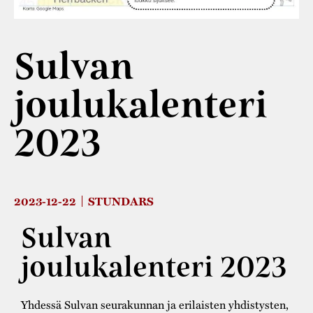
Varaa tilat
Vaellusreitti
YSTÄVÄT
Rakennukset
Jarl Hemmer
Saavutettavuus
Markkinat
Sulvan
Rakennusperintö
Kestävä kehitys
Vuosikertomukset
Museokokoelmat
joulukalenteri
Turvallisuus
Vuoden Gunnar
Museopedagogiikka
2023
Yhteystiedot
Käsityö
Projektit
2023-12-22
STUNDARS
Sulvan
joulukalenteri 2023
Yhdessä Sulvan seurakunnan ja erilaisten yhdistysten,