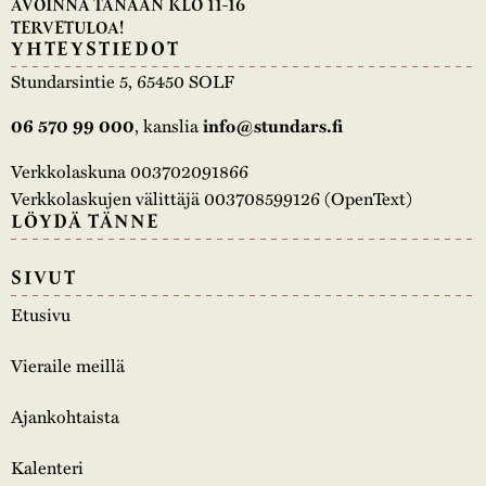
AVOINNA TÄNÄÄN KLO 11-16
TERVETULOA!
YHTEYSTIEDOT
Stundarsintie 5, 65450 SOLF
, kanslia
06 570 99 000
info@stundars.fi
Verkkolaskuna 003702091866
Verkkolaskujen välittäjä 003708599126 (OpenText)
LÖYDÄ TÄNNE
SIVUT
Etusivu
Vieraile meillä
Ajankohtaista
Kalenteri