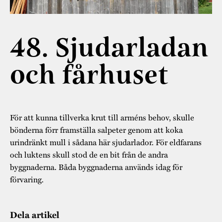
Museistugorna
Kalas på Stundars
Tillgänglighet
Stundarsvänner
Byggnadsvård
Stundars teater
48. Sjudarladan
Trygghet
Museipedagogik
Marknader
Jarl Hemmer
Rödmyllan
Hållbar utveckling
och fårhuset
Hantverk
Årsberättelser
Kontakta oss
Projekt
Årets Gunnar
Stugornas Stundars
Stundars
För att kunna tillverka krut till arméns behov, skulle
registerbeskrivning
bönderna förr framställa salpeter genom att koka
Museisamlingarna
urindränkt mull i sådana här sjudarlador. För eldfarans
och luktens skull stod de en bit från de andra
byggnaderna. B
åda byggnaderna används idag för
förvaring.
Dela artikel