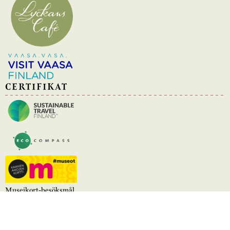
CERTIFIKAT
Museikort-besöksmål