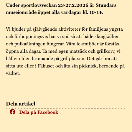
Museistugorna
Kalas på Stundars
Under sportlovsveckan 23-27.2.2026 är Stundars
Tillgänglighet
Stundarsvänner
museiområde öppet alla vardagar kl. 10-14.
Byggnadsvård
Stundars teater
Trygghet
Museipedagogik
Marknader
Vi bjuder på självgående aktiviteter för familjens yngsta
Jarl Hemmer
Rödmyllan
Hållbar utveckling
och förhoppningsvis har vi snö så att både slängkälken
Hantverk
Årsberättelser
och pulkaåkningen fungerar. Våra lekmiljöer är förstås
Kontakta oss
öppna alla dagar. Ta med egen matsäck och grillkorv, vi
Projekt
Årets Gunnar
håller elden brinnande på grillplatsen. Det går bra att
sitta ute eller i Fähuset och äta sin picknick, beroende på
Stugornas Stundars
Stundars
vädret.
registerbeskrivning
Museisamlingarna
Dela artikel
Dela på Facebook