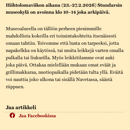
Varaa tilat
Vaellusreitti
YSTÄVÄT
Hiihtolomaviikon aikana (23.-27.2.2026) Stundarsin
Rakennukset
Jarl Hemmer
museokylä on avoinna klo 10–14 joka arkipäivä.
Saavutettavuus
Markkinat
Rakennusperintö
Museoalueella on tällöin perheen pienimmille
Kestävä kehitys
Vuosikertomukset
Museokokoelmat
mahdollista kokeilla eri toimintakohteita itsenäisesti
omaan tahtiin. Toivomme että lunta on tarpeeksi, jotta
Turvallisuus
Vuoden Gunnar
Museopedagogiikka
napakelkka on käytössä, tai muita leikkejä varten omalla
Yhteystiedot
pulkalla tai liukurilla. Myös leikkitilamme ovat auki
Käsityö
joka päivä. Ottakaa mielellään mukaan omat eväät ja
grillimakkaraa, nuotiopaikalla pidetään tulta yllä. Eväitä
Projektit
voi nauttia joko ulkona tai sisällä Navetassa, säästä
riippuen.
Jaa artikkeli
Jaa Facebookissa