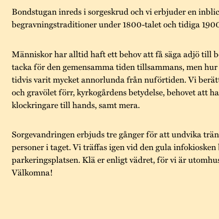
Bondstugan inreds i sorgeskrud och vi erbjuder en inblick
begravningstraditioner under 1800-talet och tidiga 1900
Människor har alltid haft ett behov att få säga adjö till
tacka för den gemensamma tiden tillsammans, men hur d
tidvis varit mycket annorlunda från nuförtiden. Vi berä
och gravölet förr, kyrkogårdens betydelse, behovet att h
klockringare till hands, samt mera.
Sorgevandringen erbjuds tre gånger för att undvika trän
personer i taget. Vi träffas igen vid den gula infokiosken
parkeringsplatsen. Klä er enligt vädret, för vi är utomhu
Välkomna!