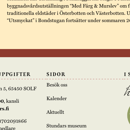
byggnadsvårdsutställningen “Med Färg & Murslev” om fo
traditionella eldstäder i Österbotten och Västerbotten. 
“Utsmyckat” i Bondstugan fortsätter under sommaren 
UPPGIFTER
SIDOR
I
Besök oss
n 5, 65450 SOLF
Kalender
00
, kansli
s.fi
Aktuellt
03702091866
Stundars museum
medlare