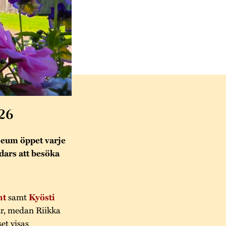
26
eum öppet varje
ndars att besöka
ht
samt
Kyösti
ar, medan Riikka
et visas