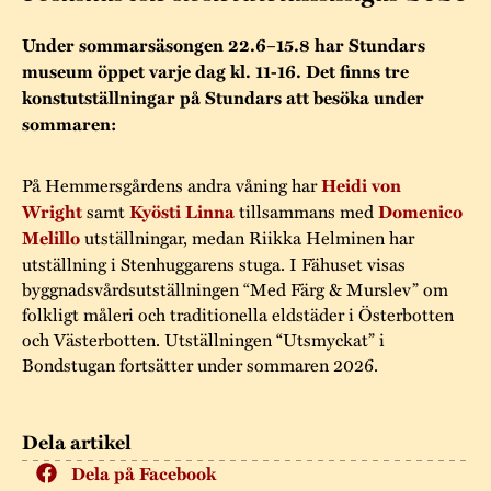
Museistugorna
Kalas på Stundars
Tillgänglighet
Stundarsvänner
Under sommarsäsongen 22.6–15.8 har Stundars
Byggnadsvård
Stundars teater
museum öppet varje dag kl. 11-16. Det finns tre
Trygghet
konstutställningar på Stundars att besöka under
Museipedagogik
Marknader
Jarl Hemmer
Rödmyllan
sommaren:
Hållbar utveckling
Hantverk
Årsberättelser
Kontakta oss
På Hemmersgårdens andra våning har
Heidi von
Projekt
Årets Gunnar
Wright
samt
Kyösti Linna
tillsammans med
Domenico
Melillo
utställningar, medan Riikka Helminen har
Stugornas Stundars
Stundars
utställning i Stenhuggarens stuga. I Fähuset visas
registerbeskrivning
byggnadsvårdsutställningen “Med Färg & Murslev” om
Museisamlingarna
folkligt måleri och traditionella eldstäder i Österbotten
och Västerbotten. Utställningen “Utsmyckat” i
Bondstugan fortsätter under sommaren 2026.
Dela artikel
Dela på Facebook