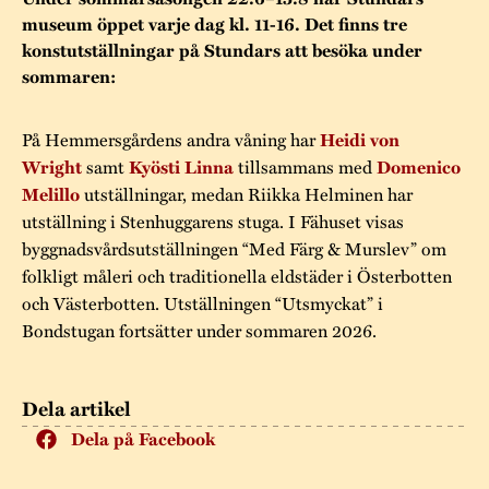
Museistugorna
Kalas på Stundars
museum öppet varje dag kl. 11-16. Det finns tre
Tillgänglighet
Stundarsvänner
Byggnadsvård
konstutställningar på Stundars att besöka under
Stundars teater
sommaren:
Trygghet
Museipedagogik
Marknader
Jarl Hemmer
Rödmyllan
Hållbar utveckling
På Hemmersgårdens andra våning har
Heidi von
Hantverk
Årsberättelser
samt
tillsammans med
Wright
Kyösti Linna
Domenico
Kontakta oss
utställningar, medan Riikka Helminen har
Melillo
Projekt
Årets Gunnar
utställning i Stenhuggarens stuga. I Fähuset visas
Stugornas Stundars
Stundars
byggnadsvårdsutställningen “Med Färg & Murslev” om
folkligt måleri och traditionella eldstäder i Österbotten
registerbeskrivning
Museisamlingarna
och Västerbotten. Utställningen “Utsmyckat” i
Bondstugan fortsätter under sommaren 2026.
Dela artikel
Dela på Facebook