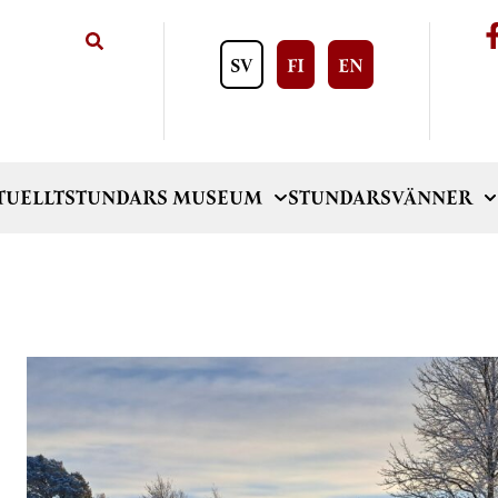
SV
FI
EN
TUELLT
STUNDARS MUSEUM
STUNDARSVÄNNER