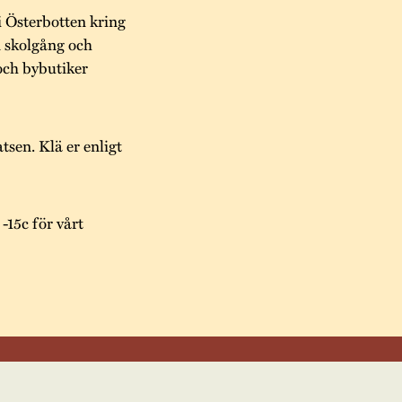
i Österbotten kring
m skolgång och
och bybutiker
tsen. Klä er enligt
-15c för vårt