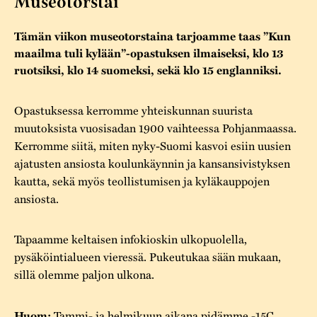
Museotorstai
Varaa tilat
Vaellusreitti
YSTÄVÄT
Rakennukset
Jarl Hemmer
Tämän viikon museotorstaina tarjoamme taas ”Kun
Saavutettavuus
Markkinat
Rakennusperintö
maailma tuli kylään”-opastuksen ilmaiseksi, klo 13
ruotsiksi, klo 14 suomeksi, sekä klo 15 englanniksi.
Kestävä kehitys
Vuosikertomukset
Museokokoelmat
Turvallisuus
Vuoden Gunnar
Opastuksessa kerromme yhteiskunnan suurista
Museopedagogiikka
muutoksista vuosisadan 1900 vaihteessa Pohjanmaassa.
Yhteystiedot
Kerromme siitä, miten nyky-Suomi kasvoi esiin uusien
Käsityö
ajatusten ansiosta koulunkäynnin ja kansansivistyksen
Projektit
kautta, sekä myös teollistumisen ja kyläkauppojen
ansiosta.
Tapaamme keltaisen infokioskin ulkopuolella,
pysäköintialueen vieressä. Pukeutukaa sään mukaan,
sillä olemme paljon ulkona.
Tammi- ja helmikuun aikana pidämme -15C
Huom: