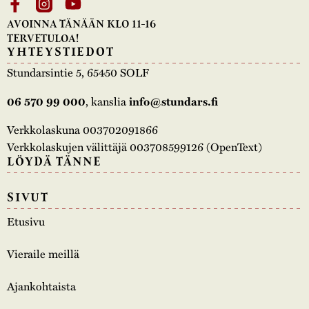
AVOINNA TÄNÄÄN KLO 11-16
TERVETULOA!
YHTEYSTIEDOT
Stundarsintie 5, 65450 SOLF
, kanslia
06 570 99 000
info@stundars.fi
Verkkolaskuna 003702091866
Verkkolaskujen välittäjä 003708599126 (OpenText)
LÖYDÄ TÄNNE
SIVUT
Etusivu
Vieraile meillä
Ajankohtaista