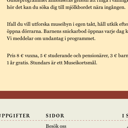
hör det kan du söka dig till mjölkbordet nära ingången.
Ifall du vill utforska museibyn i egen takt, håll utkik eft
öppna dörrarna. Barnens snickarbod öppnas varje dag kl
Vi meddelar om undantag i programmet.
Pris 8 € vuxna, 5 € studerande och pensionärer, 3 € barn
1 år gratis. Stundars är ett Museikortsmål.
UPPGIFTER
SIDOR
I
Besök oss