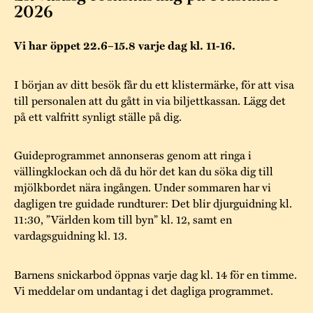
Museistugorna
Kalas på Stundars
2026
Tillgänglighet
Stundarsvänner
Byggnadsvård
Stundars teater
Vi har öppet 22.6–15.8 varje dag kl. 11-16.
Trygghet
Museipedagogik
Marknader
Jarl Hemmer
Rödmyllan
I början av ditt besök får du ett klistermärke, för att visa
Hållbar utveckling
Hantverk
Årsberättelser
till personalen att du gått in via biljettkassan. Lägg det
Kontakta oss
på ett valfritt synligt ställe på dig.
Projekt
Årets Gunnar
Guideprogrammet annonseras genom att ringa i
Stugornas Stundars
Stundars
vällingklockan och då du hör det kan du söka dig till
registerbeskrivning
mjölkbordet nära ingången. Under sommaren har vi
Museisamlingarna
dagligen tre guidade rundturer: Det blir djurguidning kl.
11:30, ”Världen kom till byn” kl. 12, samt en
vardagsguidning kl. 13.
Barnens snickarbod öppnas varje dag kl. 14 för en timme.
Vi meddelar om undantag i det dagliga programmet.