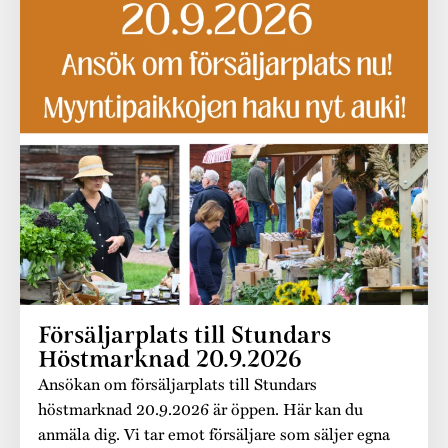
Museistugorna
Kalas på Stundars
Tillgänglighet
Stundarsvänner
Byggnadsvård
Stundars teater
Trygghet
Museipedagogik
Marknader
Jarl Hemmer
Rödmyllan
Hållbar utveckling
Hantverk
Årsberättelser
Kontakta oss
Projekt
Årets Gunnar
Stugornas Stundars
Stundars
registerbeskrivning
Museisamlingarna
Försäljarplats till Stundars
Höstmarknad 20.9.2026
Ansökan om försäljarplats till Stundars
höstmarknad 20.9.2026 är öppen. Här kan du
anmäla dig. Vi tar emot försäljare som säljer egna