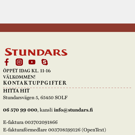
ÖPPET IDAG KL. 11-16
VÄLKOMMEN!
KONTAKTUPPGIFTER
HITTA HIT
Stundarsvägen 5, 65450 SOLF
, kansli
06 570 99 000
info@stundars.fi
E-faktura 003702091866
E-fakturaförmedlare 003708599126 (OpenText)