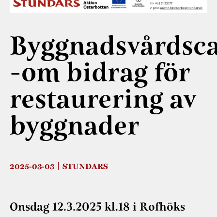
Museistugorna
Tillgänglighet
Kalas på Stundar
Stundarsvänner
Byggnadsvård
Trygghet
Stundars teater
Marknader
Byggnadsvårdsca
Museipedagogik
Hållbar utveckling
Jarl Hemmer
Rödmyllan
Årsberättelser
-om bidrag för
Hantverk
Kontakta oss
Årets Gunnar
Projekt
restaurering av
Stundars
Stugornas Stundar
registerbeskrivni
byggnader
Museisamlingarna
2025-03-03
STUNDARS
Onsdag 12.3.2025 kl.18 i Rofhöks