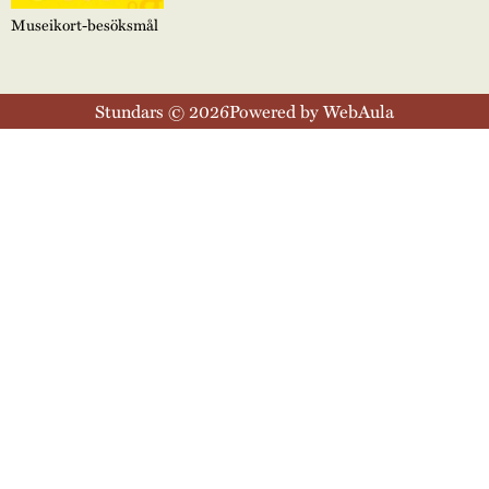
Museikort-besöksmål
Stundars © 2026
Powered by WebAula