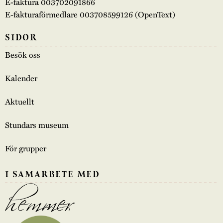
E-faktura 003702091866
E-fakturaförmedlare 003708599126 (OpenText)
SIDOR
Besök oss
Kalender
Aktuellt
Stundars museum
För grupper
I SAMARBETE MED