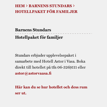
Museistugorna
Kalas på Stundars
HEM
BARNENS STUNDARS
Tillgänglighet
Stundarsvänner
Byggnadsvård
HOTELLPAKET FÖR FAMILJER
Stundars teater
Trygghet
Museipedagogik
Marknader
Jarl Hemmer
Rödmyllan
Hållbar utveckling
Barnens Stundars
Hantverk
Årsberättelser
Hotellpaket för familjer
Kontakta oss
Projekt
Årets Gunnar
Stugornas Stundars
Stundars
Stundars erbjuder upplevelsepaket i
samarbete med Hotell Astor i Vasa. Boka
registerbeskrivning
Museisamlingarna
direkt till hotellet på tfn 06-3269111 eller
astor@astorvaasa.fi
Här kan du se hur hotellet och dess rum
ser ut.