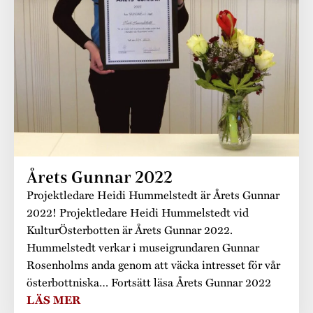
Museistugorna
Kalas på Stundars
Tillgänglighet
Stundarsvänner
Byggnadsvård
Stundars teater
Trygghet
Museipedagogik
Marknader
Jarl Hemmer
Rödmyllan
Hållbar utveckling
Hantverk
Årsberättelser
Kontakta oss
Projekt
Årets Gunnar
Stugornas Stundars
Stundars
Årets Gunnar 2022
registerbeskrivning
Museisamlingarna
Projektledare Heidi Hummelstedt är Årets Gunnar
2022! Projektledare Heidi Hummelstedt vid
KulturÖsterbotten är Årets Gunnar 2022.
Hummelstedt verkar i museigrundaren Gunnar
Rosenholms anda genom att väcka intresset för vår
österbottniska… Fortsätt läsa Årets Gunnar 2022
LÄS MER