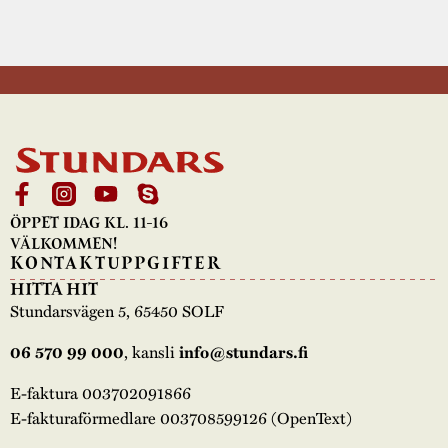
ÖPPET IDAG KL. 11-16
VÄLKOMMEN!
KONTAKTUPPGIFTER
HITTA HIT
Stundarsvägen 5, 65450 SOLF
, kansli
06 570 99 000
info@stundars.fi
E-faktura 003702091866
E-fakturaförmedlare 003708599126 (OpenText)