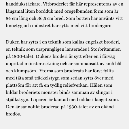
Museistugorna
Kalas på Stundars
handdukstäckare. Vitbroderiet får här representeras av en
Tillgänglighet
långsmal liten bordduk med oregelbunden form som är
Stundarsvänner
Byggnadsvård
Stundars teater
84 cm lång och 36,5 cm bred. Som botten har använts vitt
Trygghet
linnetyg och mönstret har sytts med vitt brodergarn.
Museipedagogik
Marknader
Jarl Hemmer
Rödmyllan
Hållbar utveckling
Hantverk
Årsberättelser
Duken har sytts i en teknik som kallas engelskt broderi,
Kontakta oss
en teknik som ursprungligen lanserades i Storbritannien
Projekt
Årets Gunnar
på 1800-talet. Dukens broderi är sytt efter en i förväg
uppritad mönsterteckning och är sammansatt av små hål
Stugornas Stundars
Stundars
och klumpsöm. Ytorna som broderats har först fyllts
registerbeskrivning
med täta små tråckelstygn som sedan sytts över med
Museisamlingarna
plattsöm för att få en tydlig reliefverkan. Hålen som
bildar broderiets mönster binds samman av slingor i
stjälkstygn. Löparen är kantad med uddar i langettsöm.
Den är sannolikt broderad på 1930-talet av en okänd
brodös.