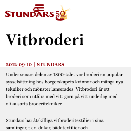
IDAG
KL. 11-
SV
HEM
16
HEM
›
SAMLINGAR
›
VITBRODERI
FI
VÄLKOMMEN!
EN
BESÖK OSS
Vitbroderi
Karta över området
FÖR GRUPPER
Inför besöket
Guidade rundturer
KALENDER
2012-09-10
STUNDARS
Välkommen till
För barn-, skol- och
Under senare delen av 1800-talet var broderi en populär
ljudguiden
AKTUELLT
sysselsättning hos borgerskapets kvinnor och många nya
daghemsgrupper
tekniker och mönster lanserades. Vitbroderi är ett
Utställningar i
Övriga
STUNDARS
broderi som utförs med vitt garn på vitt underlag med
museet
olika sorts broderitekniker.
MUSEUM
gruppaktiviteter
Barnens Stundars
Boka utrymme
Museets historia
STUNDARSVÄNNER
Stundars har åtskilliga vitbroderitextilier i sina
Vandringsleden
samlingar, t.ex. dukar, bäddtextilier och