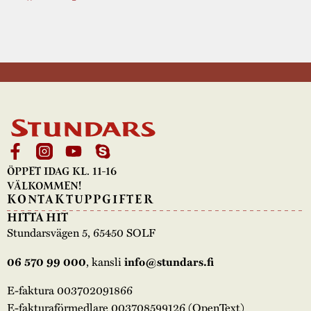
ÖPPET IDAG KL. 11-16
VÄLKOMMEN!
KONTAKTUPPGIFTER
HITTA HIT
Stundarsvägen 5, 65450 SOLF
, kansli
06 570 99 000
info@stundars.fi
E-faktura 003702091866
E-fakturaförmedlare 003708599126 (OpenText)