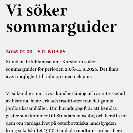
Museistugorna
Kalas på Stundars
Vi söker
Tillgänglighet
Stundarsvänner
Byggnadsvård
Stundars teater
sommarguider
Trygghet
Museipedagogik
Marknader
Jarl Hemmer
Rödmyllan
Hållbar utveckling
Hantverk
Årsberättelser
Kontakta oss
2025-01-30
STUNDARS
Projekt
Årets Gunnar
Stundars friluftsmuseum i Korsholm söker
Stugornas Stundars
Stundars
sommarguider för perioden 23.6.-15.8.2025. Det finns
även möjlighet till inhopp i maj och juni.
registerbeskrivning
Museisamlingarna
Vi söker dig som trivs i kundbetjäning och är intresserad
av historia, hantverk och traditioner från det gamla
jordbrukssamhället. Din huvuduppgift är att bemöta
gäster som kommer till Stundars museiby, och berätta för
dem om vardagslivet på österbottniska landsbygden
kring sekelskiftet 1900. Guidade rundturer ordnas flera