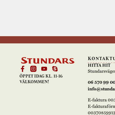
KONTAKT
HITTA HIT
Stundarsväge
ÖPPET IDAG KL. 11-16
06 570 99 0
VÄLKOMMEN!
info@stundar
E-faktura 0
E-fakturaför
00370859912