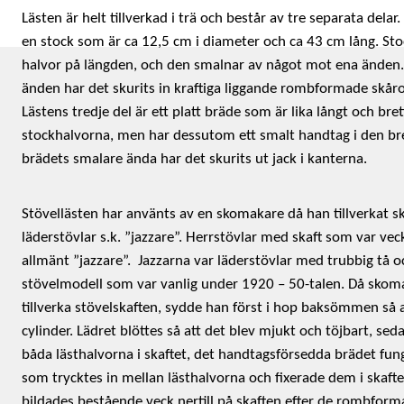
Lästen är helt tillverkad i trä och består av tre separata delar.
en stock som är ca 12,5 cm i diameter och ca 43 cm lång. Stoc
halvor på längden, och den smalnar av något mot ena änden.
änden har det skurits in kraftiga liggande rombformade skåro
Lästens tredje del är ett platt bräde som är lika långt och bre
stockhalvorna, men har dessutom ett smalt handtag i den b
brädets smalare ända har det skurits ut jack i kanterna.
Stövellästen har använts av en skomakare då han tillverkat ska
läderstövlar s.k. ”jazzare”. Herrstövlar med skaft som var veck
allmänt ”jazzare”.
Jazzarna var läderstövlar med trubbig tå oc
stövelmodell som var vanlig under 1920 – 50-talen. Då skom
tillverka stövelskaften, sydde han först i hop baksömmen så a
cylinder. Lädret blöttes så att det blev mjukt och töjbart, se
båda lästhalvorna i skaftet, det handtagsförsedda brädet fun
som trycktes in mellan lästhalvorna och fixerade dem i skafte
bildades bestående veck nertill på skaften efter de rombform