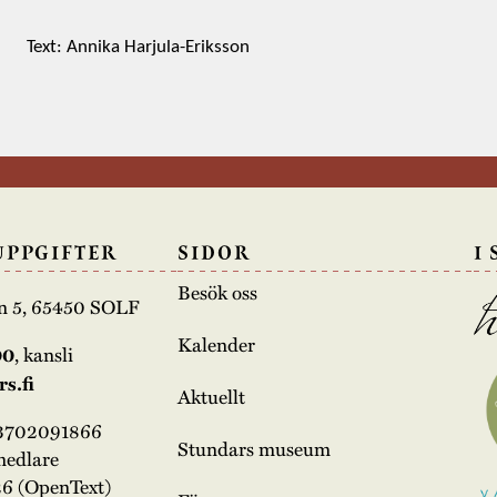
Text: Annika Harjula-Eriksson
UPPGIFTER
SIDOR
I
Besök oss
n 5, 65450 SOLF
Kalender
00
, kansli
s.fi
Aktuellt
03702091866
Stundars museum
medlare
6 (OpenText)