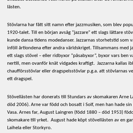
lästen.
Stövlarna har fått sitt namn efter jazzmusiken, som blev popu
1920-talet. Till en början avsåg ”jazzare” ett slags lättare stöv
kunde dansa tidens modedanser. Jazzarnas storhetstid som v
inföll årtiondena efter andra världskriget. Tillsammans med
ett slags stövel – eller ridbyxor ”påsabyxor”, byxor vars ben
nertill, men ovanför knät vidgades kraftigt.
Jazzarna kallas ib
chaufförsstövlar eller dragspelsstövlar p.g.a. att stövlarnas v
ett dragspel.
Stövellästen har donerats till Stundars av skomakaren Arne 
död 2006). Arne var född och bosatt i Solf, men han hade si
Vasa. Arnes far, August Laingren (född 1880 – död 1953) född 
skomakare till yrket.
August hade köpt stövellästen av en g
Laihela eller Storkyro.