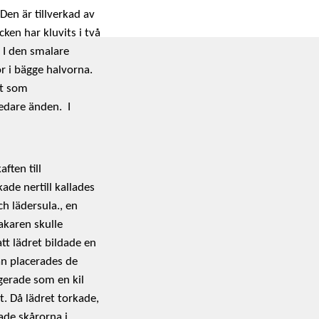
 Den är tillverkad av
ken har kluvits i två
 I den smalare
r i bägge halvorna.
tt som
redare änden.
I
ften till
ade nertill kallades
h lädersula., en
akaren skulle
tt lädret bildade en
dan placerades de
gerade som en kil
t. Då lädret torkade,
ade skårorna i