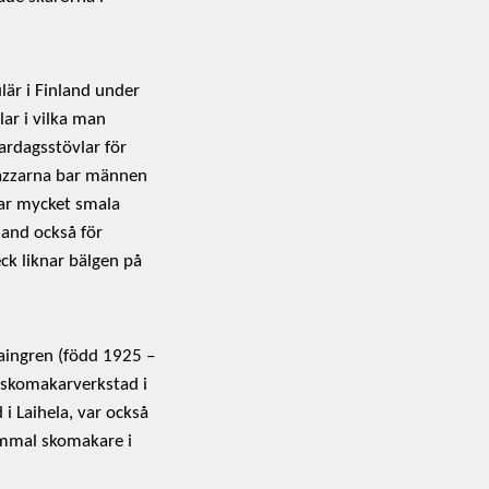
lär i Finland under
lar i vilka man
ardagsstövlar för
 jazzarna bar männen
 var mycket smala
land också för
eck liknar bälgen på
Laingren (född 1925 –
n skomakarverkstad i
i Laihela, var också
ammal skomakare i