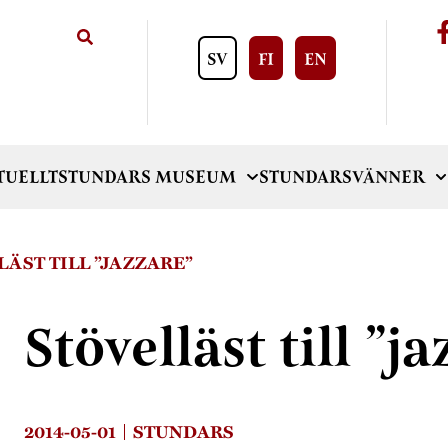
SV
FI
EN
TUELLT
STUNDARS MUSEUM
STUNDARSVÄNNER
LÄST TILL ”JAZZARE”
Stövelläst till ”j
2014-05-01
STUNDARS