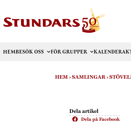
HEM
BESÖK OSS
FÖR GRUPPER
KALENDER
AK
HEM
›
SAMLINGAR
›
STÖVEL
Dela artikel
Dela på Facebook