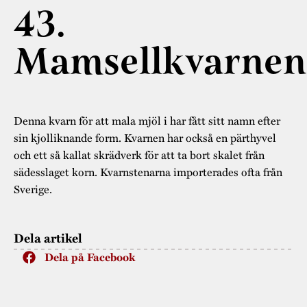
Museistugorna
Kalas på Stundars
43.
Tillgänglighet
Stundarsvänner
Byggnadsvård
Stundars teater
Mamsellkvarnen
Trygghet
Museipedagogik
Marknader
Jarl Hemmer
Rödmyllan
Hållbar utveckling
Hantverk
Årsberättelser
Kontakta oss
Denna kvarn för att mala mjöl i har fått sitt namn efter
Projekt
Årets Gunnar
sin kjolliknande form. Kvarnen har också en pärthyvel
och ett så kallat skrädverk för att ta bort skalet från
Stugornas Stundars
Stundars
sädesslaget korn. Kvarnstenarna importerades ofta från
registerbeskrivning
Museisamlingarna
Sverige.
Dela artikel
Dela på Facebook