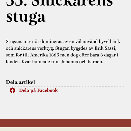
33. Snickarens
Museistugorna
Kalas på Stundars
Tillgänglighet
stuga
Stundarsvänner
Byggnadsvård
Stundars teater
Trygghet
Museipedagogik
Marknader
Jarl Hemmer
Rödmyllan
Hållbar utveckling
Hantverk
Årsberättelser
Stugans interiör domineras av en väl använd hyvelbänk
och snickarens verktyg. Stugan byggdes av Erik Sassi,
Kontakta oss
Projekt
Årets Gunnar
som for till Amerika 1886 men dog efter bara 8 dagar i
landet. Kvar lämnade frun Johanna och barnen.
Stugornas Stundars
Stundars
registerbeskrivning
Museisamlingarna
Dela artikel
Dela på Facebook