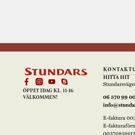
KONTAKT
HITTA HIT
Stundarsväge
ÖPPET IDAG KL. 11-16
06 570 99 0
VÄLKOMMEN!
info@stundar
E-faktura 0
E-fakturaför
00370859912