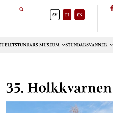
SV
FI
EN
TUELLT
STUNDARS MUSEUM
STUNDARSVÄNNER
35. Holkkvarnen