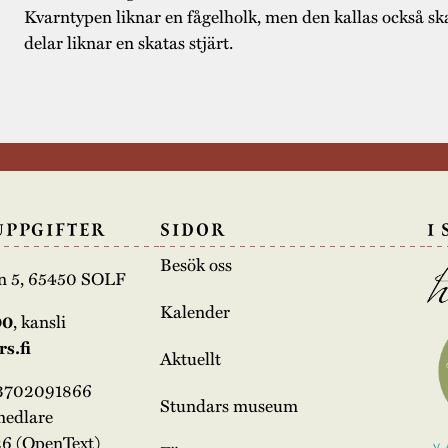
Kvarntypen liknar en fågelholk, men den kallas också s
delar liknar en skatas stjärt.
UPPGIFTER
SIDOR
I
Besök oss
n 5, 65450 SOLF
Kalender
00
, kansli
s.fi
Aktuellt
03702091866
Stundars museum
medlare
6 (OpenText)