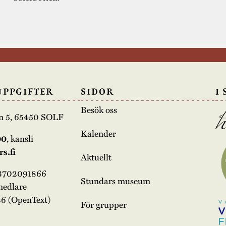
UPPGIFTER
SIDOR
I
Besök oss
n 5, 65450 SOLF
Kalender
00
, kansli
s.fi
Aktuellt
03702091866
Stundars museum
medlare
6 (OpenText)
För grupper