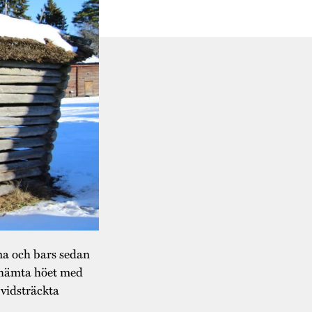
na och bars sedan
n hämta
höet med
 vidsträckta