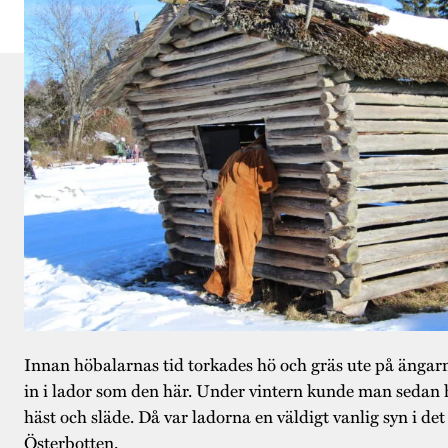
Innan höbalarnas tid to
rkades hö och gräs ute på ängar
in i lador som den här. Under vintern kunde man seda
häst och släde.
Då var ladorna en väldigt vanlig syn
i det
Österbotten.