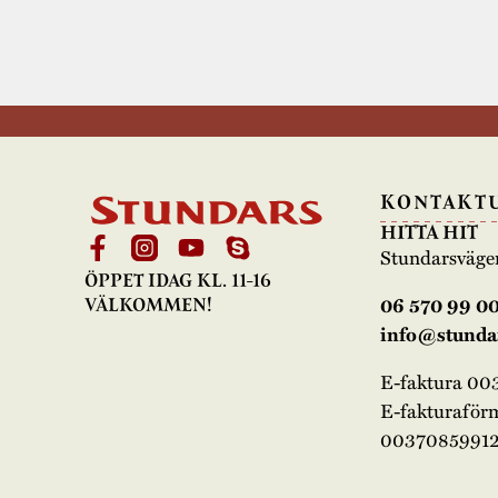
KONTAKT
HITTA HIT
Stundarsväge
ÖPPET IDAG KL. 11-16
06 570 99 0
VÄLKOMMEN!
info@stundar
E-faktura 0
E-fakturaför
00370859912