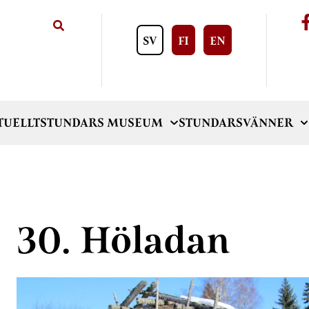
SV
FI
EN
TUELLT
STUNDARS MUSEUM
STUNDARSVÄNNER
30. Höladan