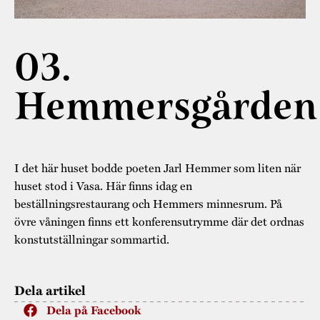
Museistugorna
Kalas på Stundars
Tillgänglighet
Stundarsvänner
Byggnadsvård
Stundars teater
03.
Trygghet
Museipedagogik
Marknader
Jarl Hemmer
Rödmyllan
Hållbar utveckling
Hemmersgården
Hantverk
Årsberättelser
Kontakta oss
Projekt
Årets Gunnar
Stugornas Stundars
Stundars
I det här huset bodde poeten Jarl Hemmer som liten när
registerbeskrivning
huset stod i Vasa. Här finns idag en
Museisamlingarna
beställningsrestaurang och Hemmers minnesrum. På
övre våningen finns ett konferensutrymme där det ordnas
konstutställningar sommartid.
Dela artikel
Dela på Facebook