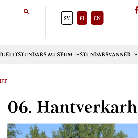
SV
FI
EN
TUELLT
STUNDARS MUSEUM
STUNDARSVÄNNER
ET
06. Hantverkarh