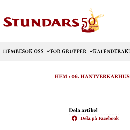
HEM
BESÖK OSS
FÖR GRUPPER
KALENDER
AK
HEM
›
06. HANTVERKARHUS
Dela artikel
Dela på Facebook