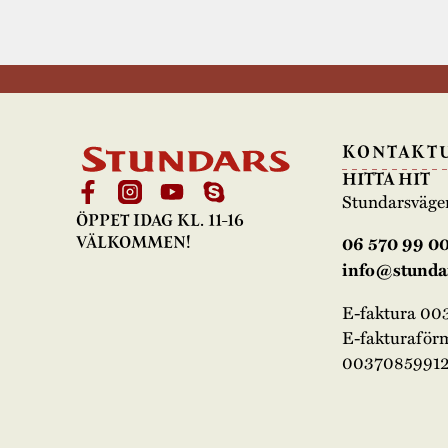
KONTAKT
HITTA HIT
Stundarsväge
ÖPPET IDAG KL. 11-16
06 570 99 0
VÄLKOMMEN!
info@stundar
E-faktura 0
E-fakturaför
00370859912