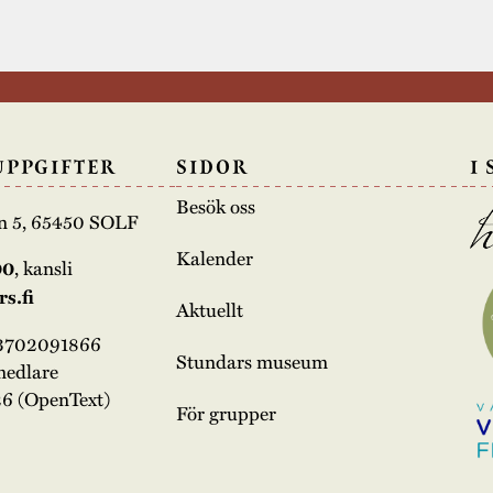
UPPGIFTER
SIDOR
I
Besök oss
n 5, 65450 SOLF
Kalender
00
, kansli
s.fi
Aktuellt
03702091866
Stundars museum
medlare
6 (OpenText)
För grupper