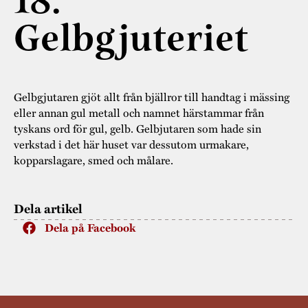
18.
Museistugorna
Kalas på Stundars
Tillgänglighet
Gelbgjuteriet
Stundarsvänner
Byggnadsvård
Stundars teater
Trygghet
Museipedagogik
Marknader
Jarl Hemmer
Rödmyllan
Hållbar utveckling
Hantverk
Årsberättelser
Gelbgjutaren gjöt allt från bjällror till handtag i mässing
eller annan gul metall och namnet härstammar från
Kontakta oss
Projekt
Årets Gunnar
tyskans ord för gul, gelb. Gelbjutaren som hade sin
verkstad i det här huset var dessutom urmakare,
Stugornas Stundars
Stundars
kopparslagare, smed och målare.
registerbeskrivning
Museisamlingarna
Dela artikel
Dela på Facebook