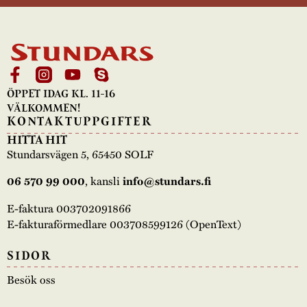
ÖPPET IDAG KL. 11-16
VÄLKOMMEN!
KONTAKTUPPGIFTER
HITTA HIT
Stundarsvägen 5, 65450 SOLF
06 570 99 000
, kansli
info@stundars.fi
E-faktura 003702091866
E-fakturaförmedlare 003708599126 (OpenText)
SIDOR
Besök oss