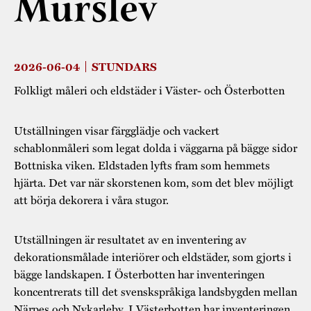
Murslev
Museistugorna
Kalas på Stundars
Tillgänglighet
Stundarsvänner
Byggnadsvård
Stundars teater
Trygghet
Museipedagogik
Marknader
2026-06-04
STUNDARS
Jarl Hemmer
Rödmyllan
Hållbar utveckling
Folkligt måleri och eldstäder i Väster- och Österbotten
Hantverk
Årsberättelser
Kontakta oss
Projekt
Årets Gunnar
Utställningen visar färgglädje och vackert
schablonmåleri som legat dolda i väggarna på bägge sidor
Stugornas Stundars
Stundars
Bottniska viken. Eldstaden lyfts fram som hemmets
registerbeskrivning
hjärta. Det var när skorstenen kom, som det blev möjligt
Museisamlingarna
att börja dekorera i våra stugor.
Utställningen är resultatet av en inventering av
dekorationsmålade interiörer och eldstäder, som gjorts i
bägge landskapen. I Österbotten har inventeringen
koncentrerats till det svenskspråkiga landsbygden mellan
Närpes och Nykarleby. I Västerbotten har inventeringen